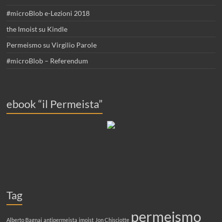
#microBlob e-Lezioni 2018
the Imoist su Kindle
Permeismo su Virgilio Parole
#microBlob – Referendum
ebook “il Permeista”
Tag
permeismo
Alberto Bagnai
antipermeista
imoist
Jon Chisciotte