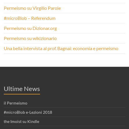
Permeismo su Virgilio Parole
#microBlob – Referendum
Permeismo su Dizionar.org
Permeismo su wikizionario
Una bella intervista al prof. Bagnai: economia e permeismo
Ultime News
il Permeismo
#microBlob e-Lezioni 2018
the Imoist su Kindle