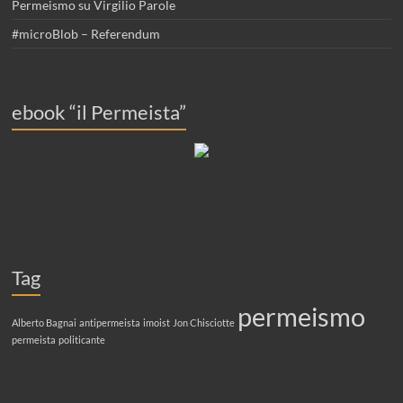
Permeismo su Virgilio Parole
#microBlob – Referendum
ebook “il Permeista”
Tag
permeismo
Alberto Bagnai
antipermeista
imoist
Jon Chisciotte
permeista
politicante