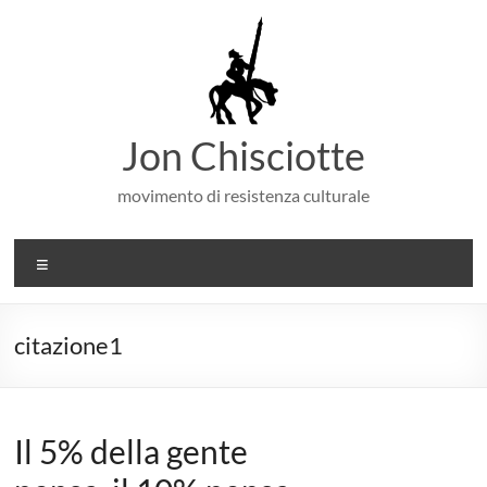
Salta
al
contenuto
Jon Chisciotte
movimento di resistenza culturale
Menu
citazione1
Il 5% della gente